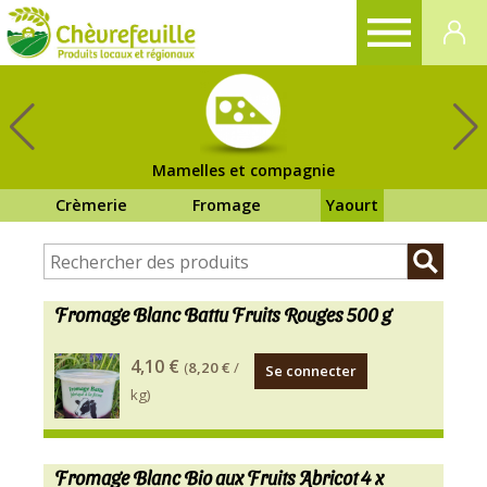
CHÈVREFEUILLE
Mamelles et compagnie
Crèmerie
Fromage
Yaourt
Fromage Blanc Battu Fruits Rouges 500 g
INGREDIENTS
4,10 €
(
8,20 €
/
Se connecter
:
kg)
LAIT
entier,
ferments
Fromage Blanc Bio aux Fruits Abricot 4 x