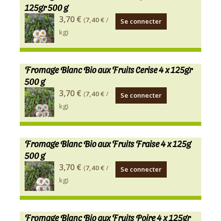
lactiques,
125gr 500 g
présure.
INGREDIENTS
3,70 €
(
7,40 €
/
Se connecter
préparation
:
kg)
à
lait
base
entier*,
de
fruits
Fromage Blanc Bio aux Fruits Cerise 4 x 125gr
fruits
sur
500 g
biologiques
sucre*,
INGREDIENTS
3,70 €
(
7,40 €
/
Se connecter
12
présure,
:
kg)
à
ferments
lait
15%
lactiques.
entier*,
selon
produits
fruits
Fromage Blanc Bio aux Fruits Fraise 4 x 125g
les
issus
sur
500 g
fruits.
de
sucre*,
INGREDIENTS
3,70 €
(
7,40 €
/
Se connecter
l'agriculture
présure,
:
kg)
biologique.
ferments
lait
Lot
lactiques.
entier*,
de
produits
fruits
Fromage Blanc Bio aux Fruits Poire 4 x 125gr
4