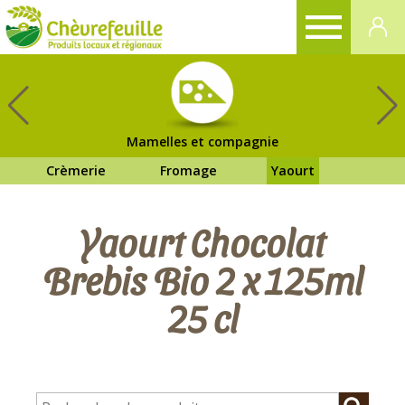
CHÈVREFEUILLE
Mamelles et compagnie
Crèmerie
Fromage
Yaourt
Yaourt Chocolat
Brebis Bio 2 x 125ml
25 cl