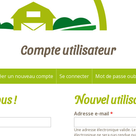
Compte utilisateur
éer un nouveau compte
Se connecter
(onglet actif)
Mot de passe oub
us !
Nouvel utilis
Adresse e-mail
*
Une adresse électronique valide. Le
électronique ne sera pas rendue pub