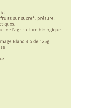
S :
, fruits sur sucre*, présure,
ctiques.
us de l'agriculture biologique.
omage Blanc Bio de 125g
ise
ce