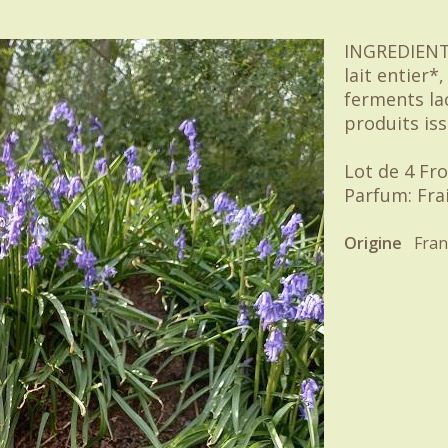
INGREDIENT
lait entier*
ferments la
produits iss
Lot de 4 Fr
Parfum: Fra
Origine
Fran