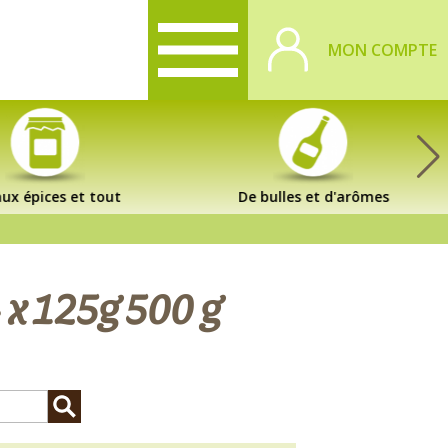
MON COMPTE
ux épices et tout
De bulles et d'arômes
 x 125g 500 g