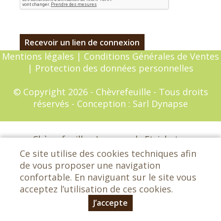
Mentions légales
|
Conditions Générales de Ventes
|
Protection des données personnelles
© Copyright 2026 - Chèvrefeuille - Tous droits
réservés - Conception :
Sarl Dynapse
Chèvrefeuille - Les grands Etrichets -
72650 Saint-Saturnin - 02 43 25 29 42
Ce site utilise des cookies techniques afin
lemagasinchevrefeuille@orange.fr
de vous proposer une navigation
confortable. En naviguant sur le site vous
acceptez l’utilisation de ces cookies.
J’accepte