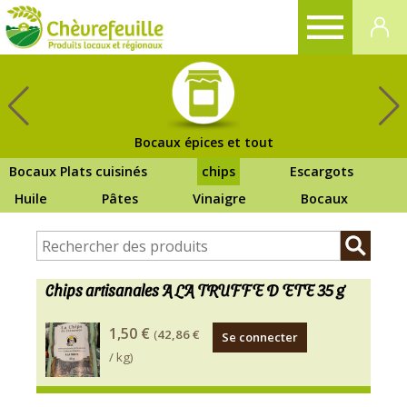
CHÈVREFEUILLE
Bocaux épices et tout
Bocaux Plats cuisinés
chips
Escargots
Huile
Pâtes
Vinaigre
Bocaux
Chips artisanales A LA TRUFFE D ETE 35 g
Pour
1,50 €
(
42,86 €
Se connecter
fabriquer
/ kg)
cette
chips