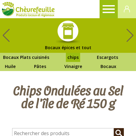
CHÈVREFEUILLE
Bocaux épices et tout
Bocaux Plats cuisinés
chips
Escargots
Huile
Pâtes
Vinaigre
Bocaux
Chips Ondulées au Sel
de l'île de Ré 150 g