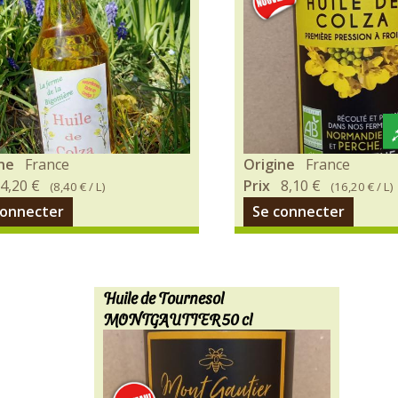
ière
Laissez-
ine
France
Origine
France
sion
vous
4,20 €
Prix
8,10 €
(
8,40 €
/ L)
(
16,20 €
/ L)
séduire
connecter
Se connecter
.
par
e
son
ière
petit
goût
Huile de Tournesol
isonnements
de
MONTGAUTIER 50 cl
noisette,
elle
est