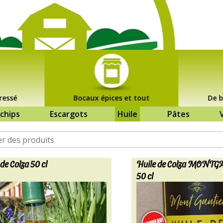
ressé
Bocaux épices et tout
De b
chips
Escargots
Huile
Pâtes
de Colza 50 cl
Huile de Colza MONT
50 cl