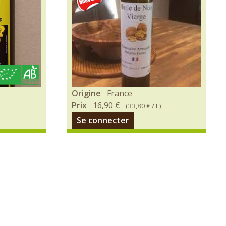
Ingrédients
Origine
France
:
Prix
16,90 €
(
33,80 €
/ L)
100%
Se connecter
Huile
de
noix
Conseils
d’utilisations
:
Parfait