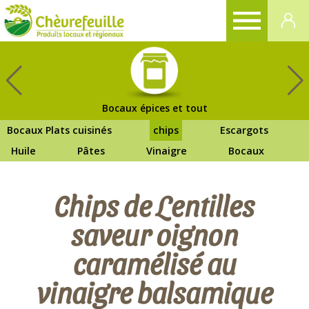
CHÈVREFEUILLE
Bocaux épices et tout
Bocaux Plats cuisinés
chips
Escargots
Huile
Pâtes
Vinaigre
Bocaux
Chips de Lentilles
saveur oignon
caramélisé au
vinaigre balsamique