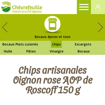
CHÈVREFEUILLE
Bocaux épices et tout
Bocaux Plats cuisinés
chips
Escargots
Huile
Pâtes
Vinaigre
Bocaux
Chips artisanales
Oignon rose AOP de
Roscoff 150 g