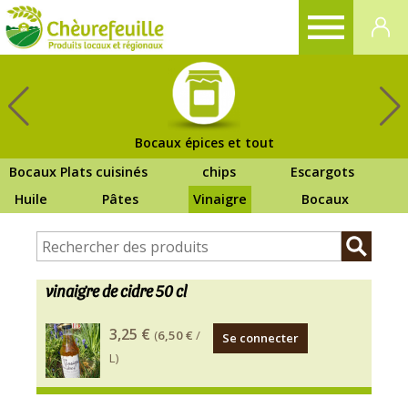
CHÈVREFEUILLE
Bocaux épices et tout
Bocaux Plats cuisinés
chips
Escargots
Huile
Pâtes
Vinaigre
Bocaux
vinaigre de cidre 50 cl
Notre
3,25 €
(
6,50 €
/
Se connecter
vinaigre
L)
est
élaboré