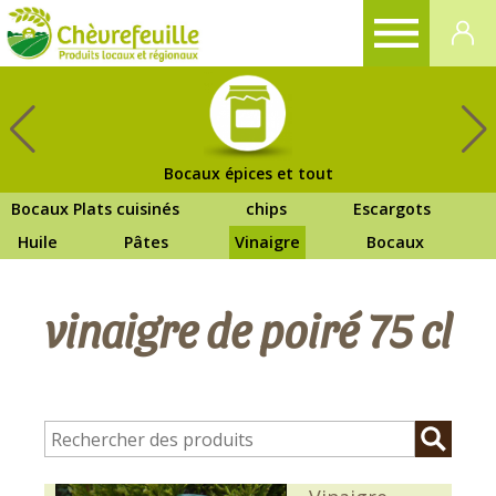
CHÈVREFEUILLE
Bocaux épices et tout
Bocaux Plats cuisinés
chips
Escargots
Huile
Pâtes
Vinaigre
Bocaux
vinaigre de poiré 75 cl