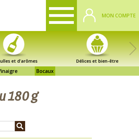
MON COMPTE
ulles et d'arômes
Délices et bien-être
Vinaigre
Bocaux
au 180 g