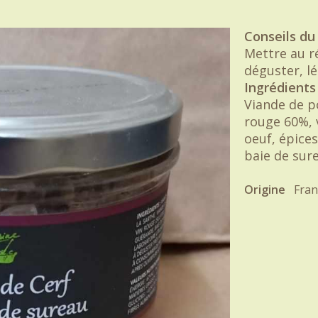
Conseils du 
Mettre au r
déguster, 
Ingrédients 
Viande de p
rouge 60%, 
oeuf, épices
baie de sur
Origine
Fran