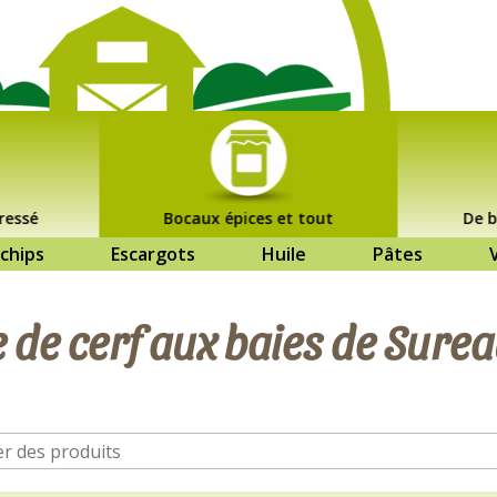
ressé
Bocaux épices et tout
De b
chips
Escargots
Huile
Pâtes
 de cerf aux baies de Sure