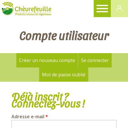
CHÈVREFEUILLE
Compte utilisateur
Créer un nouveau compte
Se connecter
(onglet a
Onglets
principaux
Mot de passe oublié
Déjà inscrit ?
Connectez-vous !
Adresse e-mail
*