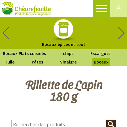
CHÈVREFEUILLE
Bocaux épices et tout
Bocaux Plats cuisinés
chips
Escargots
Huile
Pâtes
Vinaigre
Bocaux
Rillette de Lapin
180 g