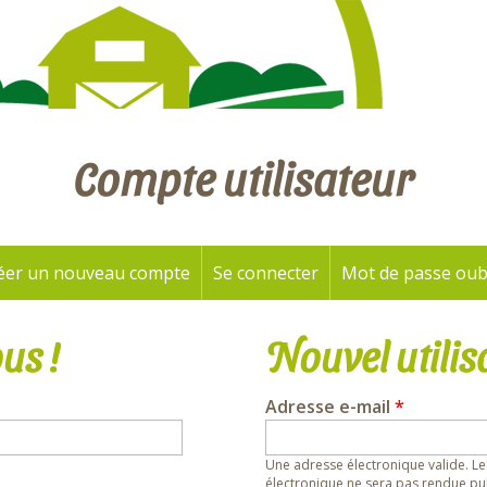
Compte utilisateur
éer un nouveau compte
Se connecter
(onglet actif)
Mot de passe oub
us !
Nouvel utilis
Adresse e-mail
*
Une adresse électronique valide. Le
électronique ne sera pas rendue pub