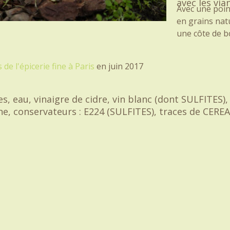
avec les via
Avec une poin
en grains nat
une côte de b
 de l'épicerie fine à Paris
en juin 2017
eau, vinaigre de cidre, vin blanc (dont SULFITES), s
e, conservateurs : E224 (SULFITES), traces de CEREA