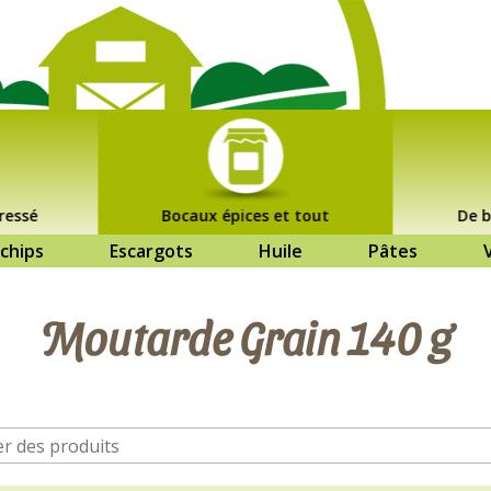
ressé
Bocaux épices et tout
De b
chips
Escargots
Huile
Pâtes
Moutarde Grain 140 g