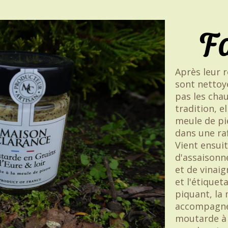
Fa
Après leur 
sont nettoy
pas les chau
tradition, e
meule de pi
dans une raf
Vient ensui
d'assaisonn
et de vinaig
et l'étique
piquant, la
accompagner
moutarde à 