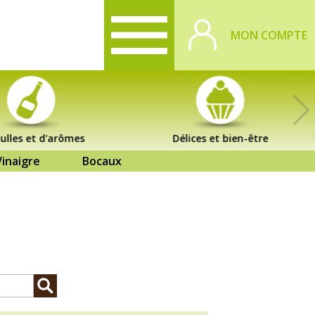
MON COMPTE
ulles et d'arômes
Délices et bien-être
Vinaigre
Bocaux