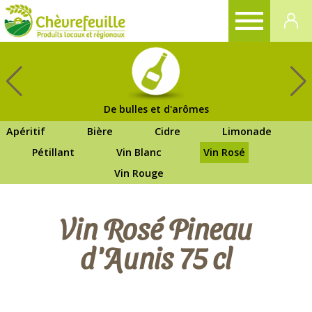
CHÈVREFEUILLE
De bulles et d'arômes
Apéritif
Bière
Cidre
Limonade
Pétillant
Vin Blanc
Vin Rosé
Vin Rouge
Vin Rosé Pineau
d'Aunis 75 cl