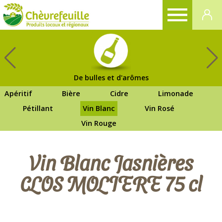
CHÈVREFEUILLE
De bulles et d'arômes
Apéritif
Bière
Cidre
Limonade
Pétillant
Vin Blanc
Vin Rosé
Vin Rouge
Vin Blanc Jasnières
CLOS MOLIERE 75 cl