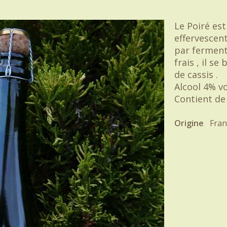
Le Poiré est
effervescent
par fermenta
frais , il s
de cassis .
Alcool 4% vo
Contient de 
Origine
Fran