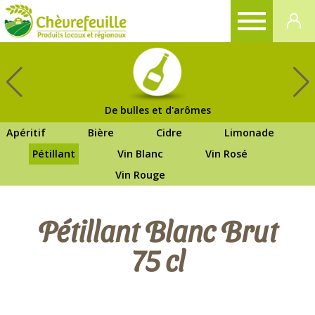
CHÈVREFEUILLE
De bulles et d'arômes
Apéritif
Bière
Cidre
Limonade
Pétillant
Vin Blanc
Vin Rosé
Vin Rouge
Pétillant Blanc Brut
75 cl