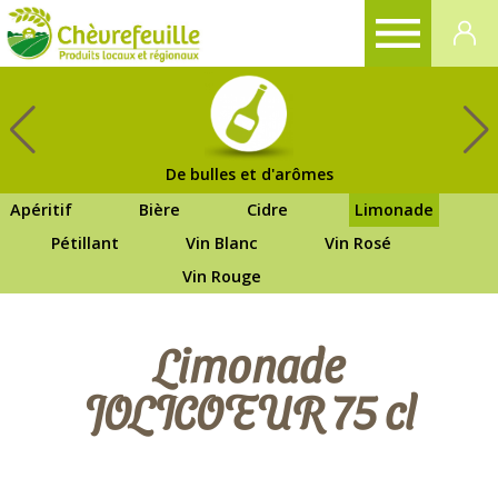
CHÈVREFEUILLE
De bulles et d'arômes
Apéritif
Bière
Cidre
Limonade
Pétillant
Vin Blanc
Vin Rosé
Vin Rouge
Limonade
JOLICOEUR 75 cl