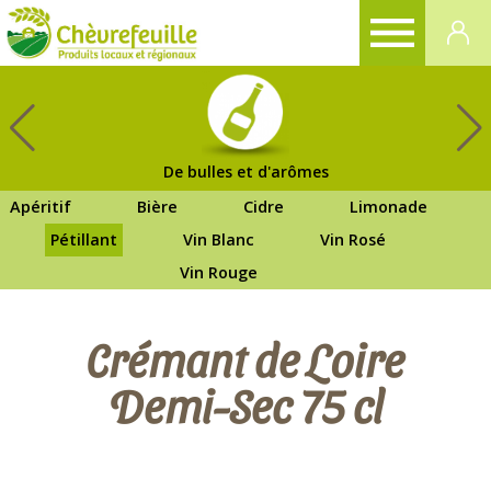
CHÈVREFEUILLE
De bulles et d'arômes
Apéritif
Bière
Cidre
Limonade
Pétillant
Vin Blanc
Vin Rosé
Vin Rouge
Crémant de Loire
Demi-Sec 75 cl