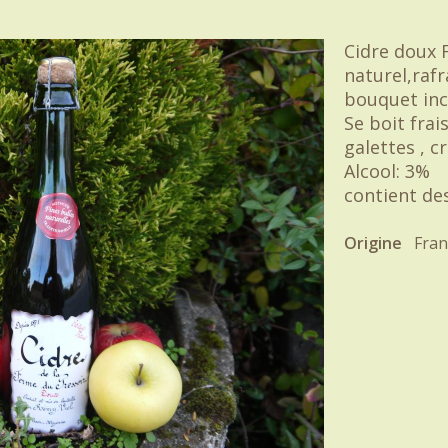
Cidre doux F
naturel,rafr
bouquet in
Se boit fra
galettes , c
Alcool: 3%
contient des
Origine
Fran