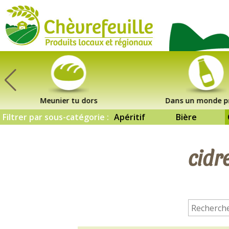
CHÈVREFEUILLE
Meunier tu dors
Dans un monde p
Filtrer par sous-catégorie :
Apéritif
Bière
cidr