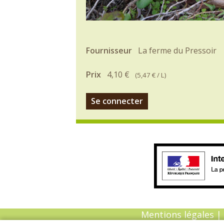
Fournisseur
La ferme du Pressoir
Prix
4,10 €
(
5,47 €
/ L)
Se connecter
Mentions légales
|