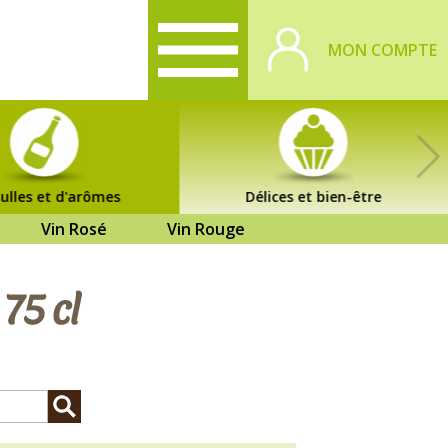
MON COMPTE
ulles et d'arômes
Délices et bien-être
Vin Rosé
Vin Rouge
75 cl