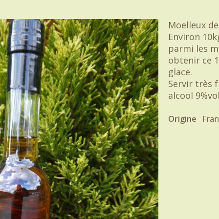
Moelleux d
Environ 10
parmi les m
obtenir ce 1
glace.
Servir très f
alcool 9%vo
Origine
Fran