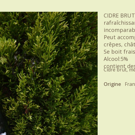
CIDRE BRUT 
rafraîchiss
incomparabl
Peut accomp
crêpes, chât
Se boit frais
Alcool:5%
contient des
Cidre brut, m
Origine
Fran