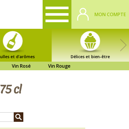
MON COMPTE
ulles et d'arômes
Délices et bien-être
Vin Rosé
Vin Rouge
75 cl