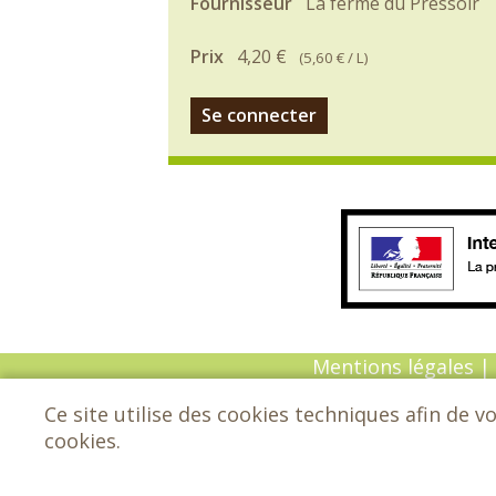
Fournisseur
La ferme du Pressoir
Prix
4,20 €
(
5,60 €
/ L)
Se connecter
Mentions légales
|
Ce site utilise des cookies techniques afin de v
© Copyright 202
cookies.