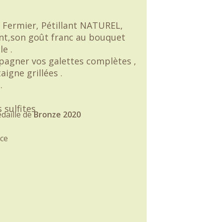
Fermier, Pétillant NATUREL,
ant,son goût franc au bouquet
e .
agner vos galettes complètes ,
aigne grillées .
.
 sulfites
édaille de
Bronze 2020
ce