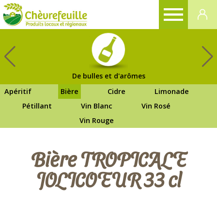
CHÈVREFEUILLE
De bulles et d'arômes
Apéritif
Bière
Cidre
Limonade
Pétillant
Vin Blanc
Vin Rosé
Vin Rouge
Bière TROPICALE
JOLICOEUR 33 cl