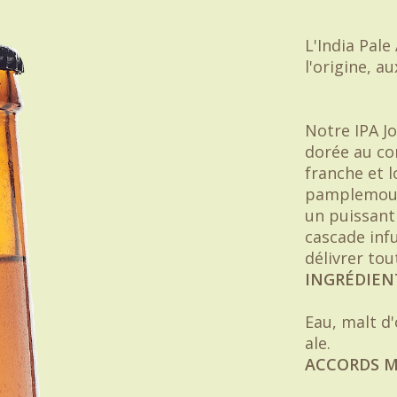
L'India Pale
l'origine, a
Notre IPA J
dorée au co
franche et 
pamplemous
un puissant
cascade inf
délivrer to
INGRÉDIEN
Eau, malt d
ale.
ACCORDS 