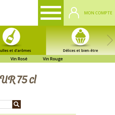
MON COMPTE
ulles et d'arômes
Délices et bien-être
Vin Rosé
Vin Rouge
UR 75 cl