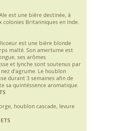
 Ale est une bière destinée, à
ux colonies Britanniques en Inde.
olicoeur est une bière blonde
rps malté. Son amertume est
longue, ses arômes
se et lynche sont soutenus par
 nez d'agrume. Le houblon
use durant 3 semaines afin de
ute sa quintéssence aromatique.
TS
'orge, houblon cascade, levure
METS