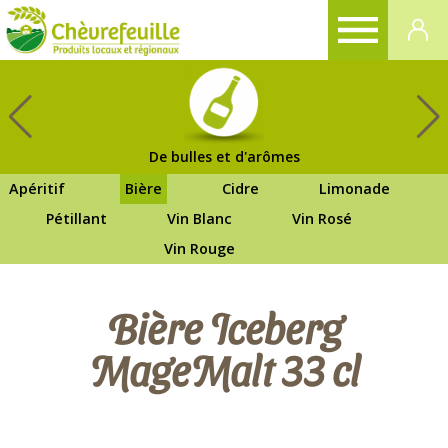
CHÈVREFEUILLE
De bulles et d'arômes
Apéritif
Bière
Cidre
Limonade
Pétillant
Vin Blanc
Vin Rosé
Vin Rouge
Bière Iceberg
MageMalt 33 cl