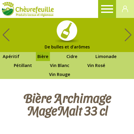
CHÈVREFEUILLE
De bulles et d'arômes
Apéritif
Bière
Cidre
Limonade
Pétillant
Vin Blanc
Vin Rosé
Vin Rouge
Bière Archimage
MageMalt 33 cl