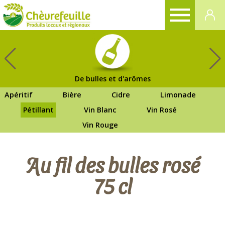
CHÈVREFEUILLE
De bulles et d'arômes
Apéritif
Bière
Cidre
Limonade
Pétillant
Vin Blanc
Vin Rosé
Vin Rouge
Au fil des bulles rosé
75 cl