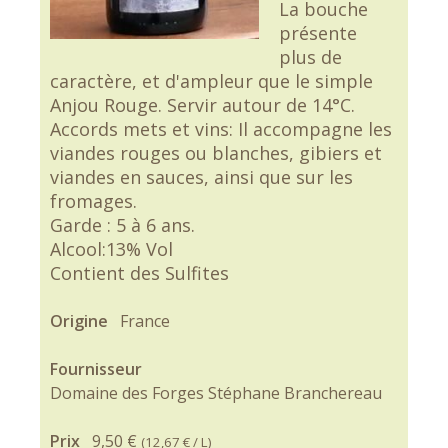
La bouche
présente
plus de
caractère, et d'ampleur que le simple
Anjou Rouge. Servir autour de 14°C.
Accords mets et vins: Il accompagne les
viandes rouges ou blanches, gibiers et
viandes en sauces, ainsi que sur les
fromages.
Garde : 5 à 6 ans.
Alcool:13% Vol
Contient des Sulfites
Origine
France
Fournisseur
Domaine des Forges Stéphane Branchereau
Prix
9,50 €
(
12,67 €
/ L)