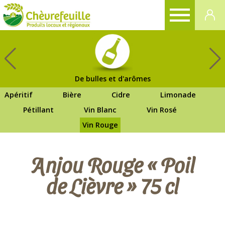
CHÈVREFEUILLE
De bulles et d'arômes
Apéritif
Bière
Cidre
Limonade
Pétillant
Vin Blanc
Vin Rosé
Vin Rouge
Anjou Rouge « Poil
de Lièvre » 75 cl