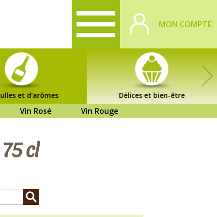
MON COMPTE
ulles et d'arômes
Délices et bien-être
Vin Rosé
Vin Rouge
5 cl