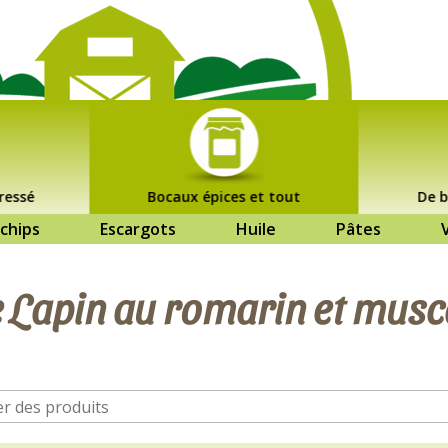
ressé
Bocaux épices et tout
De b
chips
Escargots
Huile
Pâtes
e Lapin au romarin et musc