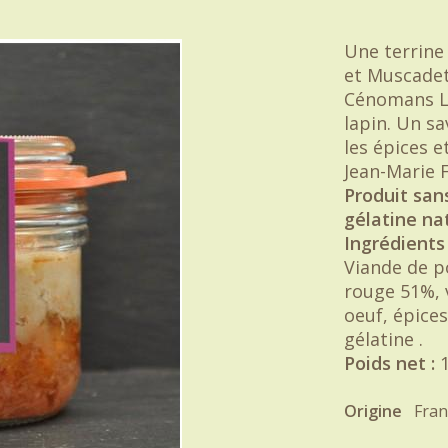
Une terrine
et Muscadet
Cénomans La
lapin. Un sa
les épices e
Jean-Marie 
Produit sans
gélatine nat
Ingrédients 
Viande de p
rouge 51%, 
oeuf, épice
gélatine .
Poids net :
1
Origine
Fran