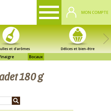
MON COMPTE
ulles et d'arômes
Délices et bien-être
Vinaigre
Bocaux
adet 180 g