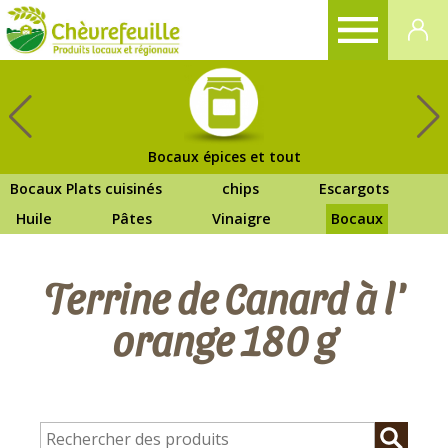
CHÈVREFEUILLE
Bocaux épices et tout
Bocaux Plats cuisinés
chips
Escargots
Huile
Pâtes
Vinaigre
Bocaux
Terrine de Canard à l'
orange 180 g