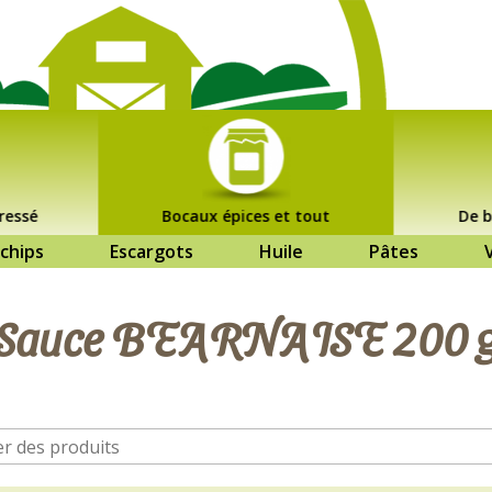
ressé
Bocaux épices et tout
De b
chips
Escargots
Huile
Pâtes
Sauce BEARNAISE 200 