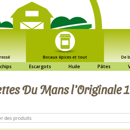
ressé
Bocaux épices et tout
De b
chips
Escargots
Huile
Pâtes
ettes Du Mans l'Originale 