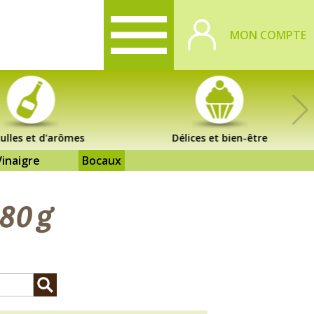
MON COMPTE
ulles et d'arômes
Délices et bien-être
Vinaigre
Bocaux
180 g