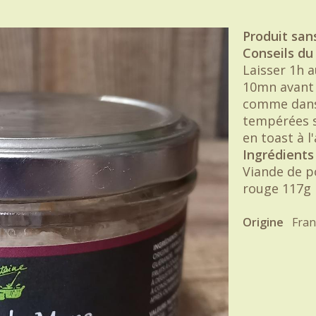
Produit sans
Conseils du 
Laisser 1h a
10mn avant 
comme dans 
tempérées s
en toast à l'
Ingrédients 
Viande de p
rouge 117g p
Origine
Fran