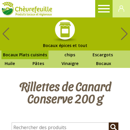
CHÈVREFEUILLE
Bocaux épices et tout
Bocaux Plats cuisinés
chips
Escargots
Huile
Pâtes
Vinaigre
Bocaux
Rillettes de Canard
Conserve 200 g