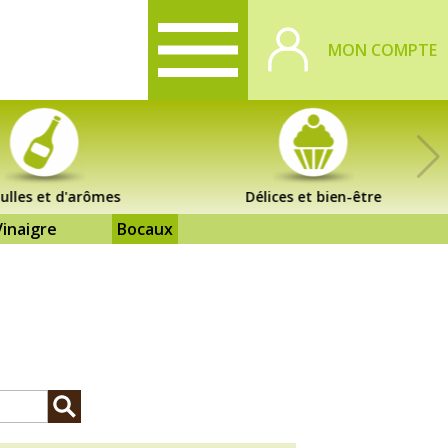
MON COMPTE
ulles et d'arômes
Délices et bien-être
Vinaigre
Bocaux