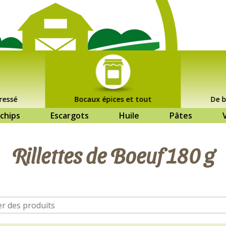
ressé
Bocaux épices et tout
De b
chips
Escargots
Huile
Pâtes
Rillettes de Boeuf 180 g