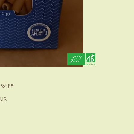
logique
OUR