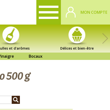
MON COMPTE
ulles et d'arômes
Délices et bien-être
Vinaigre
Bocaux
o 500 g