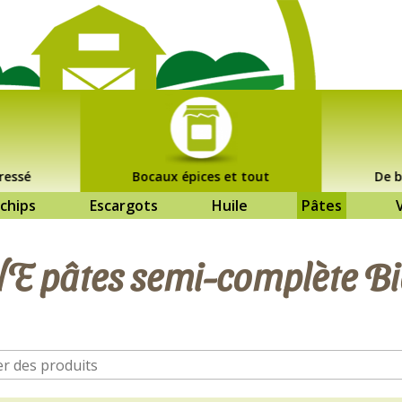
ressé
Bocaux épices et tout
De b
chips
Escargots
Huile
Pâtes
pâtes semi-complète Bi