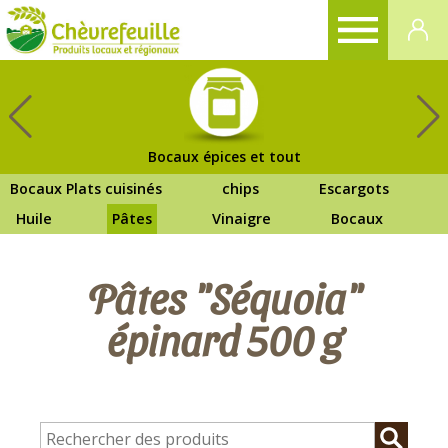
CHÈVREFEUILLE
Bocaux épices et tout
Bocaux Plats cuisinés
chips
Escargots
Huile
Pâtes
Vinaigre
Bocaux
Pâtes "Séquoia"
épinard 500 g