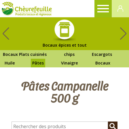
CHÈVREFEUILLE
Bocaux épices et tout
Bocaux Plats cuisinés
chips
Escargots
Huile
Pâtes
Vinaigre
Bocaux
Pâtes Campanelle
500 g