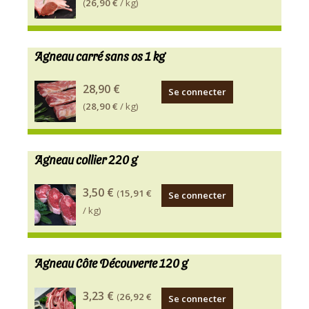
(
26,90 €
/ kg)
Agneau carré sans os 1 kg
28,90 €
Se connecter
(
28,90 €
/ kg)
Agneau collier 220 g
3,50 €
(
15,91 €
Se connecter
/ kg)
Agneau Côte Découverte 120 g
3,23 €
(
26,92 €
Se connecter