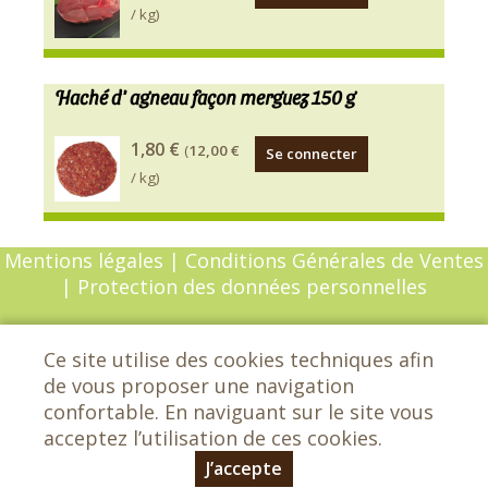
/ kg)
Haché d' agneau façon merguez 150 g
Assaisonnement
1,80 €
(
12,00 €
Se connecter
Bio
/ kg)
sans
allergène
Mentions légales
|
Conditions Générales de Ventes
|
Protection des données personnelles
© Copyright 2026 - Chèvrefeuille - Tous droits
Ce site utilise des cookies techniques afin
réservés - Conception :
Sarl Dynapse
de vous proposer une navigation
confortable. En naviguant sur le site vous
acceptez l’utilisation de ces cookies.
Chèvrefeuille - Les grands Etrichets -
72650 Saint-Saturnin - 02 43 25 29 42
J’accepte