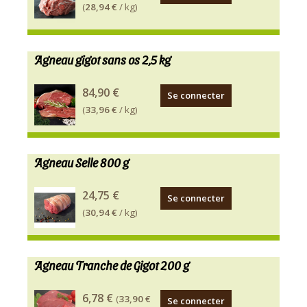
(
28,94 €
/ kg)
Agneau gigot sans os 2,5 kg
84,90 €
Se connecter
(
33,96 €
/ kg)
Agneau Selle 800 g
24,75 €
Se connecter
(
30,94 €
/ kg)
Agneau Tranche de Gigot 200 g
6,78 €
(
33,90 €
Se connecter