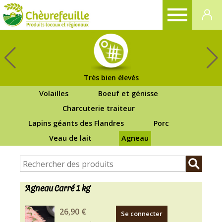
CHÈVREFEUILLE
Très bien élevés
Volailles
Boeuf et génisse
Charcuterie traiteur
Lapins géants des Flandres
Porc
Veau de lait
Agneau
Agneau Carré 1 kg
26,90 €
Se connecter