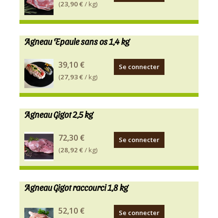
(
23,90 €
/ kg)
Agneau Epaule sans os 1,4 kg
39,10 €
Se connecter
(
27,93 €
/ kg)
Agneau Gigot 2,5 kg
72,30 €
Se connecter
(
28,92 €
/ kg)
Agneau Gigot raccourci 1,8 kg
52,10 €
Se connecter