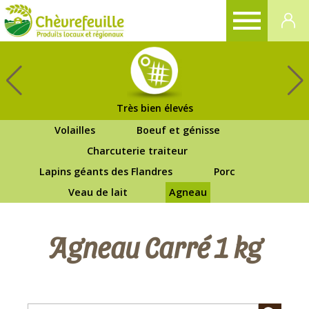
CHÈVREFEUILLE
Très bien élevés
Volailles
Boeuf et génisse
Charcuterie traiteur
Lapins géants des Flandres
Porc
Veau de lait
Agneau
Agneau Carré 1 kg