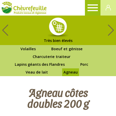
CHÈVREFEUILLE
Très bien élevés
Volailles
Boeuf et génisse
Charcuterie traiteur
Lapins géants des Flandres
Porc
Veau de lait
Agneau
Agneau côtes
doubles 200 g