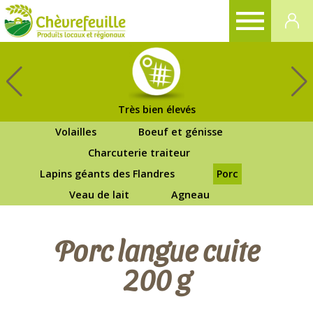
CHÈVREFEUILLE
Très bien élevés
Volailles
Boeuf et génisse
Charcuterie traiteur
Lapins géants des Flandres
Porc
Veau de lait
Agneau
Porc langue cuite
200 g