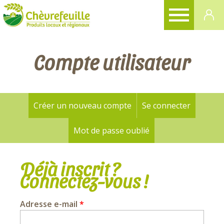
CHÈVREFEUILLE
Compte utilisateur
Créer un nouveau compte
Se connecter
(onglet a
Onglets
principaux
Mot de passe oublié
Déjà inscrit ?
Connectez-vous !
Adresse e-mail
*