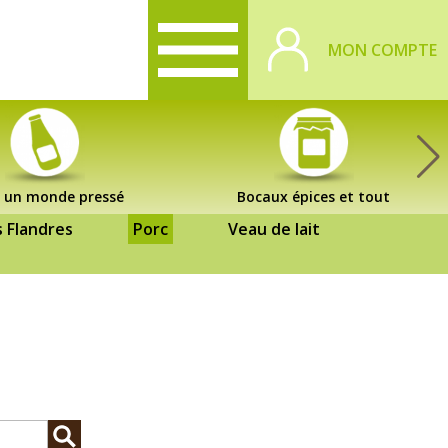
MON COMPTE
 un monde pressé
Bocaux épices et tout
s Flandres
Porc
Veau de lait