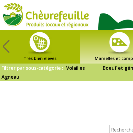
CHÈVREFEUILLE
Très bien élevés
Mamelles et comp
Filtrer par sous-catégorie :
Volailles
Boeuf et gén
Agneau