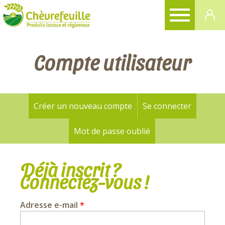
CHÈVREFEUILLE
Compte utilisateur
Créer un nouveau compte
Se connecter
(onglet a
Onglets
principaux
Mot de passe oublié
Déjà inscrit ?
Connectez-vous !
Adresse e-mail
*