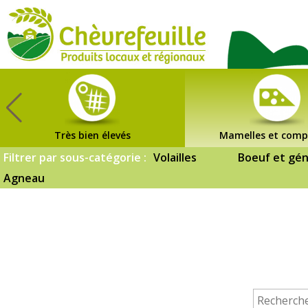
CHÈVREFEUILLE
Très bien élevés
Mamelles et comp
Filtrer par sous-catégorie :
Volailles
Boeuf et gén
Agneau