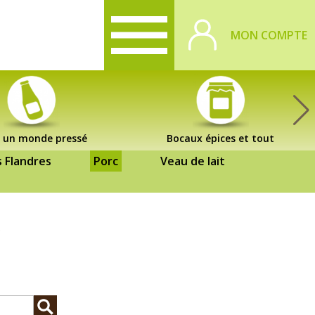
MON COMPTE
 un monde pressé
Bocaux épices et tout
s Flandres
Porc
Veau de lait