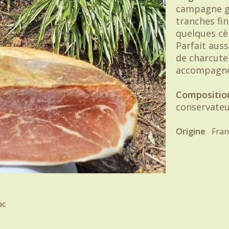
campagne g
tranches fi
quelques cè
Parfait auss
de charcute
accompagne
Composition
conservateu
Origine
Fran
ac