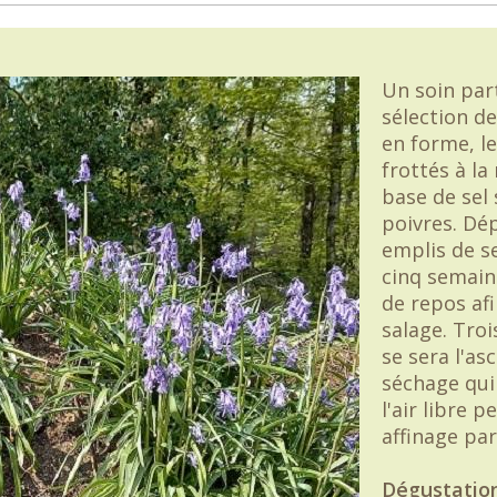
Un soin part
sélection d
en forme, l
frottés à l
base de sel 
poivres. Dé
emplis de se
cinq semain
de repos afi
salage. Troi
se sera l'as
séchage qui 
l'air libre 
affinage par
Dégustatio